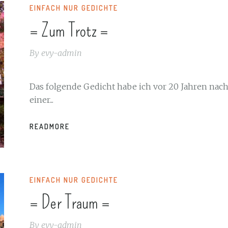
EINFACH NUR GEDICHTE
= Zum Trotz =
By
evy-admin
Das folgende Gedicht habe ich vor 20 Jahren nac
einer...
READMORE
EINFACH NUR GEDICHTE
= Der Traum =
By
evy-admin