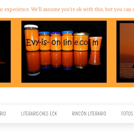
 experience. We'll assume you're ok with this, but you can o
RIO
LITERARISCHES ECK
RINCÓN LITERARIO
FOTOS