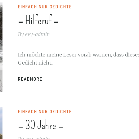
EINFACH NUR GEDICHTE
= Hilferuf =
By
evy-admin
Ich möchte meine Leser vorab warnen, dass diese
Gedicht nicht...
READMORE
EINFACH NUR GEDICHTE
= 30 Jahre =
By
evy-admin