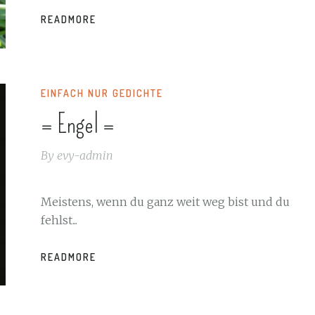
READMORE
EINFACH NUR GEDICHTE
= Engel =
By
evy-admin
Meistens, wenn du ganz weit weg bist und du
fehlst...
READMORE