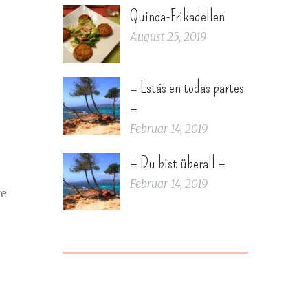
Quinoa-Frikadellen
August 25, 2019
= Estás en todas partes
=
Februar 14, 2019
= Du bist überall =
Februar 14, 2019
re