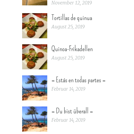
November 12, 2019
Tortillas de quinua
August 25, 2019
Quinoa-Frikadellen
August 25, 2019
= Estás en todas partes =
Februar 14, 2019
= Du bist überall =
Februar 14, 2019