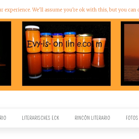
 experience. We'll assume you're ok with this, but you can o
RIO
LITERARISCHES ECK
RINCÓN LITERARIO
FOTOS