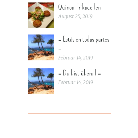
Quinoa-Frikadellen
August 25, 2019
= Estás en todas partes
=
Februar 14, 2019
= Du bist überall =
Februar 14, 2019