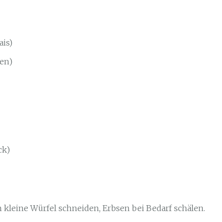
ais)
ren)
ck)
 kleine Würfel schneiden, Erbsen bei Bedarf schälen.