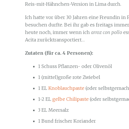
Reis-mit-Hähnchen-Version in Lima durch.
Ich hatte vor über 30 Jahren eine Freundin in P
besuchen durfte. Bei ihr gab es freitags imme
heute noch, immer wenn ich
arroz con pollo
ess
Acita zurücktransportiert…
Zutaten (für ca. 4 Personen):
1 Schuss Pflanzen- oder Olivenöl
1 (mittel)große rote Zwiebel
1 EL
Knoblauchpaste
(oder selbstgemach
1-2 EL
gelbe Chilipaste
(oder selbstgema
3 EL Meersalz
1 Bund frischer Koriander