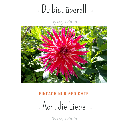
= Du bist überall =
By
evy-admin
EINFACH NUR GEDICHTE
= Ach, die Liebe =
By
evy-admin