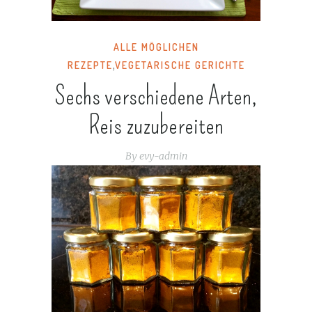
ALLE MÖGLICHEN
REZEPTE
,
VEGETARISCHE GERICHTE
Sechs verschiedene Arten,
Reis zuzubereiten
By
evy-admin