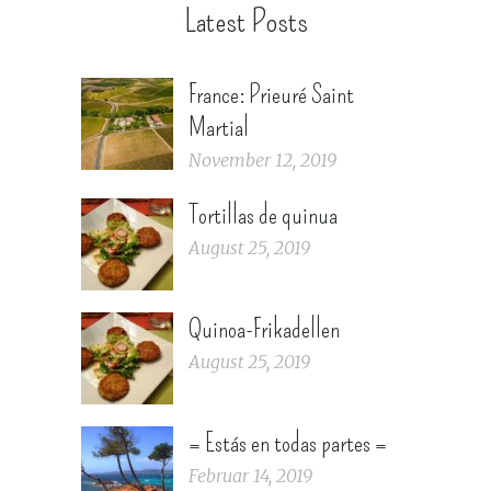
Latest Posts
France: Prieuré Saint
Martial
November 12, 2019
Tortillas de quinua
August 25, 2019
Quinoa-Frikadellen
August 25, 2019
= Estás en todas partes =
Februar 14, 2019