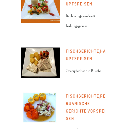
UPTSPEISEN
Fisch in Ingwersoße mit
Frühlingsgemüse
FISCHGERICHTE
,
HA
UPTSPEISEN
Gedämpfter Fisch in Dillsoße
FISCHGERICHTE
,
PE
RUANISCHE
GERICHTE
,
VORSPEI
SEN