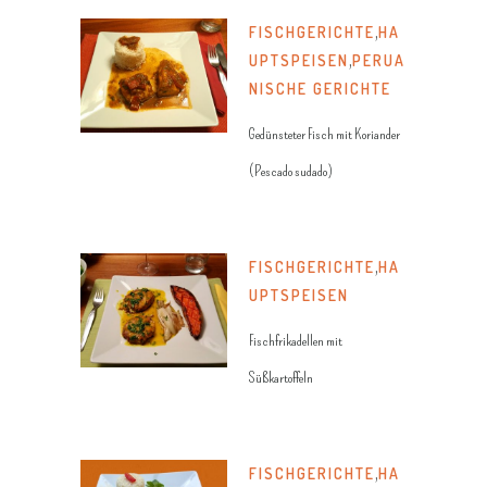
FISCHGERICHTE
,
HA
UPTSPEISEN
,
PERUA
NISCHE GERICHTE
Gedünsteter Fisch mit Koriander
(Pescado sudado)
FISCHGERICHTE
,
HA
UPTSPEISEN
Fischfrikadellen mit
Süßkartoffeln
FISCHGERICHTE
,
HA