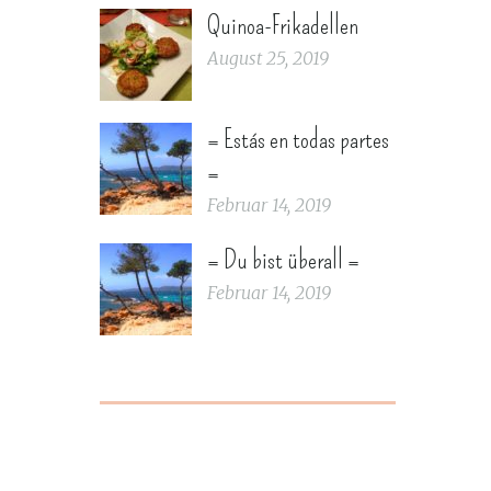
Quinoa-Frikadellen
August 25, 2019
= Estás en todas partes
=
Februar 14, 2019
= Du bist überall =
Februar 14, 2019