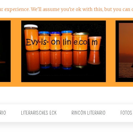
 experience. We'll assume you're ok with this, but you can o
RIO
LITERARISCHES ECK
RINCÓN LITERARIO
FOTOS