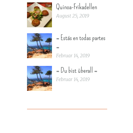
Quinoa-Frikadellen
August 25, 2019
= Estás en todas partes
=
Februar 14, 2019
= Du bist überall =
Februar 14, 2019