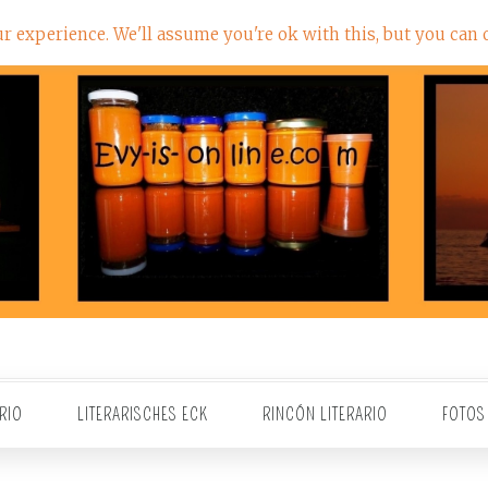
 experience. We'll assume you're ok with this, but you can o
RIO
LITERARISCHES ECK
RINCÓN LITERARIO
FOTOS